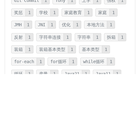
Git Commit
1
Tony
1
上学
1
强权
1
奖惩
1
学校
1
家庭教育
1
家庭
1
JMH
1
JNI
1
优化
1
本地方法
1
反射
1
字符串连接
1
字符串
1
拆箱
1
装箱
1
装箱基本类型
1
基本类型
1
for-each
1
for循环
1
while循环
1
循环
1
变量
1
Java21
1
Java11
1
卡片法
1
碎片
1
卡片
1
文字
1
Summary
1
Writing
1
Thinking
5
javadoc
1
参数检查
1
保护性拷贝
1
注释
1
重载
1
重写
1
Overload
1
Java5
1
Fine-Tuning
1
GPT-o1
1