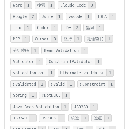
Warp
1
搜索
1
Claude Code
3
Google
2
Junie
1
vscode
1
IDEA
1
Trae
2
Qoder
1
IDE
2
墨问
1
MCP
1
Cursor
3
坚持
1
微信读书
1
分组校验
1
Bean Validation
1
Validator
1
ConstraintValidator
1
validation-api
1
hibernate-validator
1
@Validated
1
@Valid
1
@Constraint
1
Spring
1
@NotNull
1
Java Bean Validation
1
JSR380
1
JSR349
1
JSR303
1
校验
1
验证
1