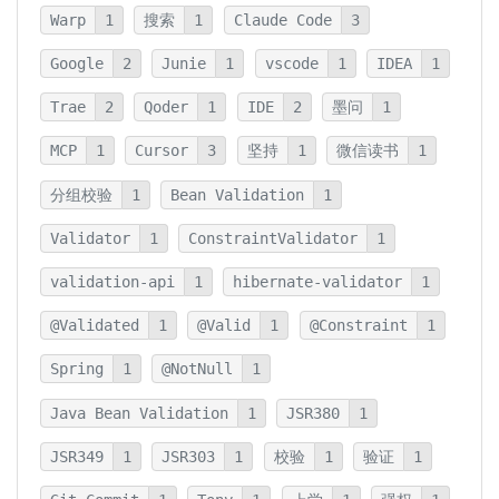
Warp
1
搜索
1
Claude Code
3
Google
2
Junie
1
vscode
1
IDEA
1
Trae
2
Qoder
1
IDE
2
墨问
1
MCP
1
Cursor
3
坚持
1
微信读书
1
分组校验
1
Bean Validation
1
Validator
1
ConstraintValidator
1
validation-api
1
hibernate-validator
1
@Validated
1
@Valid
1
@Constraint
1
Spring
1
@NotNull
1
Java Bean Validation
1
JSR380
1
JSR349
1
JSR303
1
校验
1
验证
1