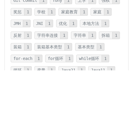
Git Commit
1
Tony
1
上学
1
强权
1
奖惩
1
学校
1
家庭教育
1
家庭
1
JMH
1
JNI
1
优化
1
本地方法
1
反射
1
字符串连接
1
字符串
1
拆箱
1
装箱
1
装箱基本类型
1
基本类型
1
for-each
1
for循环
1
while循环
1
循环
1
变量
1
Java21
1
Java11
1
卡片法
1
碎片
1
卡片
1
文字
1
Summary
1
Writing
1
Thinking
5
javadoc
1
参数检查
1
保护性拷贝
1
注释
1
重载
1
重写
1
Overload
1
Java5
1
Fine-Tuning
1
GPT-o1
1