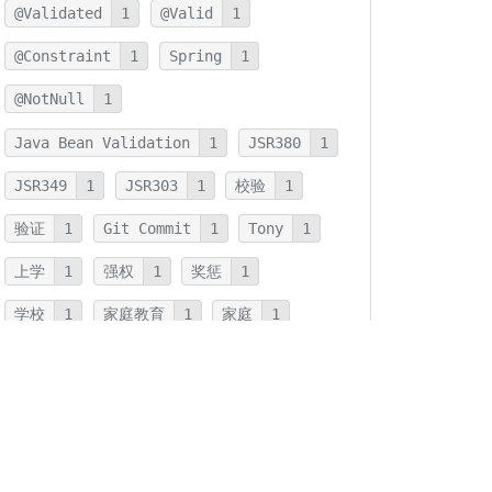
@Validated
1
@Valid
1
@Constraint
1
Spring
1
@NotNull
1
Java Bean Validation
1
JSR380
1
JSR349
1
JSR303
1
校验
1
验证
1
Git Commit
1
Tony
1
上学
1
强权
1
奖惩
1
学校
1
家庭教育
1
家庭
1
JMH
1
JNI
1
优化
1
本地方法
1
反射
1
字符串连接
1
字符串
1
拆箱
1
装箱
1
装箱基本类型
1
基本类型
1