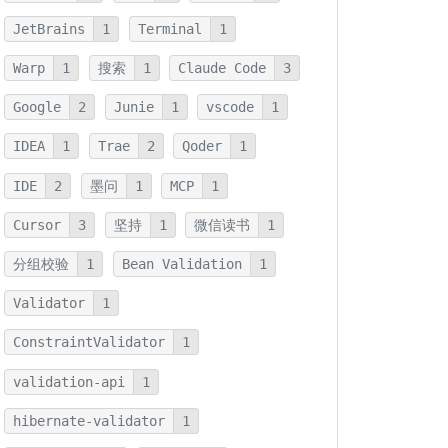
JetBrains
1
Terminal
1
Warp
1
搜索
1
Claude Code
3
Google
2
Junie
1
vscode
1
IDEA
1
Trae
2
Qoder
1
IDE
2
墨问
1
MCP
1
Cursor
3
坚持
1
微信读书
1
分组校验
1
Bean Validation
1
Validator
1
ConstraintValidator
1
validation-api
1
hibernate-validator
1