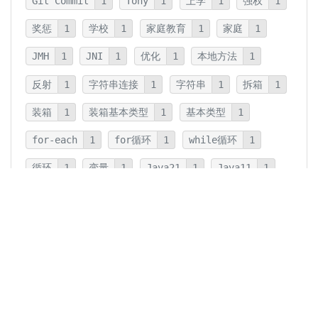
Git Commit
1
Tony
1
上学
1
强权
1
奖惩
1
学校
1
家庭教育
1
家庭
1
JMH
1
JNI
1
优化
1
本地方法
1
反射
1
字符串连接
1
字符串
1
拆箱
1
装箱
1
装箱基本类型
1
基本类型
1
for-each
1
for循环
1
while循环
1
循环
1
变量
1
Java21
1
Java11
1
卡片法
1
碎片
1
卡片
1
文字
1
Summary
1
Writing
1
Thinking
5
javadoc
1
参数检查
1
保护性拷贝
1
注释
1
重载
1
重写
1
Overload
1
Java5
1
Fine-Tuning
1
GPT-o1
1