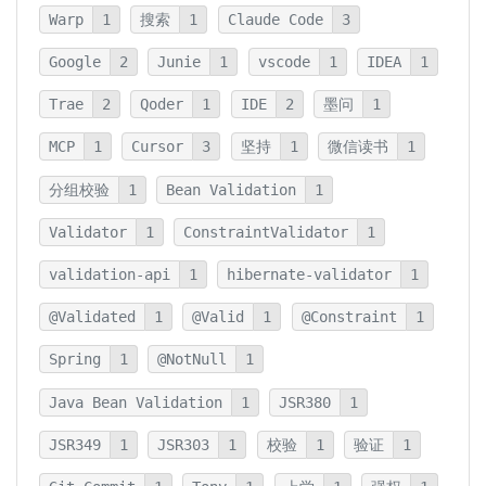
Warp
1
搜索
1
Claude Code
3
Google
2
Junie
1
vscode
1
IDEA
1
Trae
2
Qoder
1
IDE
2
墨问
1
MCP
1
Cursor
3
坚持
1
微信读书
1
分组校验
1
Bean Validation
1
Validator
1
ConstraintValidator
1
validation-api
1
hibernate-validator
1
@Validated
1
@Valid
1
@Constraint
1
Spring
1
@NotNull
1
Java Bean Validation
1
JSR380
1
JSR349
1
JSR303
1
校验
1
验证
1