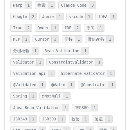
Warp
1
搜索
1
Claude Code
3
Google
2
Junie
1
vscode
1
IDEA
1
Trae
2
Qoder
1
IDE
2
墨问
1
MCP
1
Cursor
3
坚持
1
微信读书
1
分组校验
1
Bean Validation
1
Validator
1
ConstraintValidator
1
validation-api
1
hibernate-validator
1
@Validated
1
@Valid
1
@Constraint
1
Spring
1
@NotNull
1
Java Bean Validation
1
JSR380
1
JSR349
1
JSR303
1
校验
1
验证
1