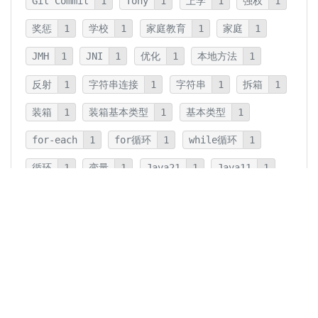
Git Commit
1
Tony
1
上学
1
强权
1
奖惩
1
学校
1
家庭教育
1
家庭
1
JMH
1
JNI
1
优化
1
本地方法
1
反射
1
字符串连接
1
字符串
1
拆箱
1
装箱
1
装箱基本类型
1
基本类型
1
for-each
1
for循环
1
while循环
1
循环
1
变量
1
Java21
1
Java11
1
卡片法
1
碎片
1
卡片
1
文字
1
Summary
1
Writing
1
Thinking
5
javadoc
1
参数检查
1
保护性拷贝
1
注释
1
重载
1
重写
1
Overload
1
Java5
1
Fine-Tuning
1
GPT-o1
1