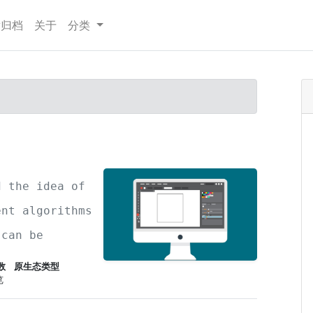
章归档
关于
分类
d the idea of
ent algorithms
 can be
esentations to
数
原生态类型
览
software.