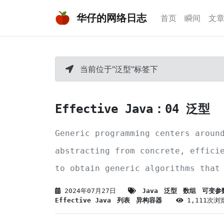
华仔的网络日志
首页
瞬间
文
当前位于"泛型"标签下
Effective Java：04 泛型
Generic programming centers aroun
abstracting from concrete, effici
to obtain generic algorithms that
combined with different data repr
2024年07月27日
Java
泛型
数组
可变参
Effective Java
列表
异构容器
1,111次浏
produce a wide variety of useful 