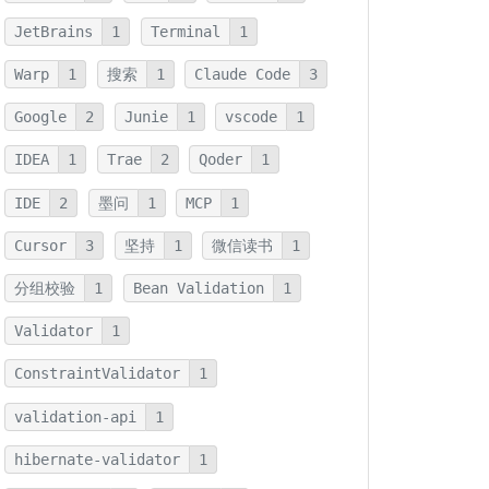
JetBrains
1
Terminal
1
Warp
1
搜索
1
Claude Code
3
Google
2
Junie
1
vscode
1
IDEA
1
Trae
2
Qoder
1
IDE
2
墨问
1
MCP
1
Cursor
3
坚持
1
微信读书
1
分组校验
1
Bean Validation
1
Validator
1
ConstraintValidator
1
validation-api
1
hibernate-validator
1