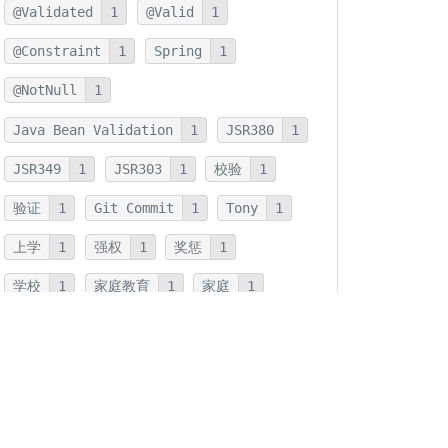
@Validated
1
@Valid
1
@Constraint
1
Spring
1
@NotNull
1
Java Bean Validation
1
JSR380
1
JSR349
1
JSR303
1
校验
1
验证
1
Git Commit
1
Tony
1
上学
1
强权
1
奖惩
1
学校
1
家庭教育
1
家庭
1
JMH
1
JNI
1
优化
1
本地方法
1
反射
1
字符串连接
1
字符串
1
拆箱
1
装箱
1
装箱基本类型
1
基本类型
1