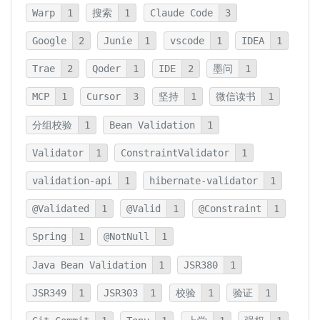
Warp
1
搜索
1
Claude Code
3
Google
2
Junie
1
vscode
1
IDEA
1
Trae
2
Qoder
1
IDE
2
墨问
1
MCP
1
Cursor
3
坚持
1
微信读书
1
分组校验
1
Bean Validation
1
Validator
1
ConstraintValidator
1
validation-api
1
hibernate-validator
1
@Validated
1
@Valid
1
@Constraint
1
Spring
1
@NotNull
1
Java Bean Validation
1
JSR380
1
JSR349
1
JSR303
1
校验
1
验证
1