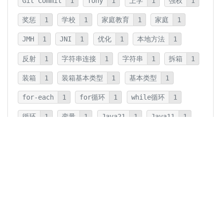
Git Commit
1
Tony
1
上学
1
强权
1
奖惩
1
学校
1
家庭教育
1
家庭
1
JMH
1
JNI
1
优化
1
本地方法
1
反射
1
字符串连接
1
字符串
1
拆箱
1
装箱
1
装箱基本类型
1
基本类型
1
for-each
1
for循环
1
while循环
1
循环
1
变量
1
Java21
1
Java11
1
卡片法
1
碎片
1
卡片
1
文字
1
Summary
1
Writing
1
Thinking
5
javadoc
1
参数检查
1
保护性拷贝
1
注释
1
重载
1
重写
1
Overload
1
Java5
1
Fine-Tuning
1
GPT-o1
1