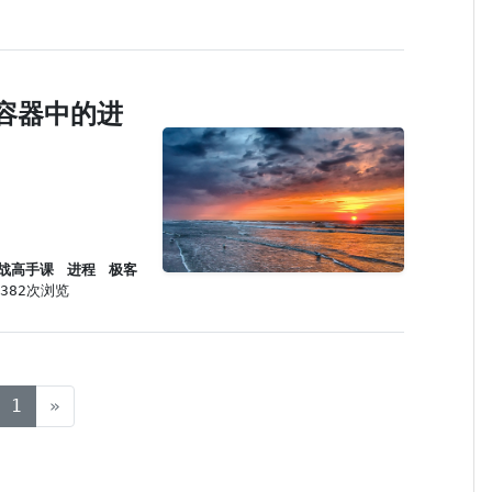
容器中的进
战高手课
进程
极客
,382次浏览
(current)
1
»