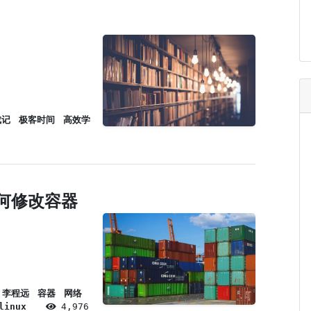
成记
极客时间
高效学
何修改容器
李程远
容器
网络
linux
4,976