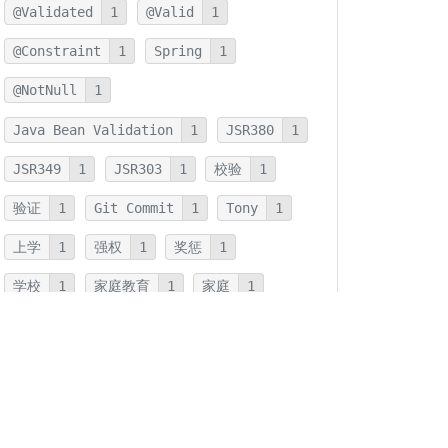
@Validated
1
@Valid
1
@Constraint
1
Spring
1
@NotNull
1
Java Bean Validation
1
JSR380
1
JSR349
1
JSR303
1
校验
1
验证
1
Git Commit
1
Tony
1
上学
1
强权
1
奖惩
1
学校
1
家庭教育
1
家庭
1
JMH
1
JNI
1
优化
1
本地方法
1
反射
1
字符串连接
1
字符串
1
拆箱
1
装箱
1
装箱基本类型
1
基本类型
1