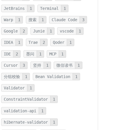
JetBrains
1
Terminal
1
Warp
1
搜索
1
Claude Code
3
Google
2
Junie
1
vscode
1
IDEA
1
Trae
2
Qoder
1
IDE
2
墨问
1
MCP
1
Cursor
3
坚持
1
微信读书
1
分组校验
1
Bean Validation
1
Validator
1
ConstraintValidator
1
validation-api
1
hibernate-validator
1