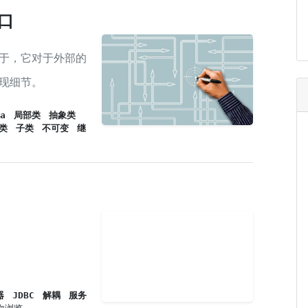
接口
于，它对于外部的
现细节。
a
局部类
抽象类
类
子类
不可变
继
器
JDBC
解耦
服务