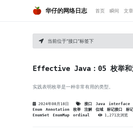
华仔的网络日志
首页
瞬间
文
当前位于"接口"标签下
Effective Java：05 枚举
实践表明枚举是一种非常有用的类型。
2024年08月18日
接口
Java
interface
Enum
Annotation
枚举
注解
位域
标记接口
标
EnumSet
EnumMap
ordinal
1,271次浏览