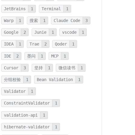
JetBrains
1
Terminal
1
Warp
1
搜索
1
Claude Code
3
Google
2
Junie
1
vscode
1
IDEA
1
Trae
2
Qoder
1
IDE
2
墨问
1
MCP
1
Cursor
3
坚持
1
微信读书
1
分组校验
1
Bean Validation
1
Validator
1
ConstraintValidator
1
validation-api
1
hibernate-validator
1