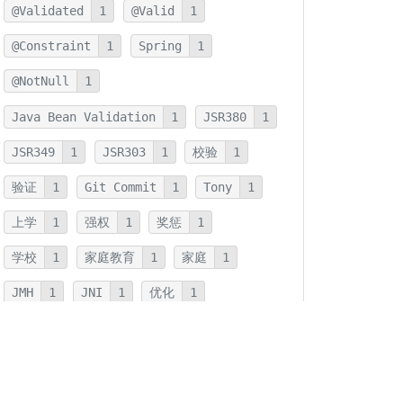
@Validated
1
@Valid
1
@Constraint
1
Spring
1
@NotNull
1
Java Bean Validation
1
JSR380
1
JSR349
1
JSR303
1
校验
1
验证
1
Git Commit
1
Tony
1
上学
1
强权
1
奖惩
1
学校
1
家庭教育
1
家庭
1
JMH
1
JNI
1
优化
1
本地方法
1
反射
1
字符串连接
1
字符串
1
拆箱
1
装箱
1
装箱基本类型
1
基本类型
1