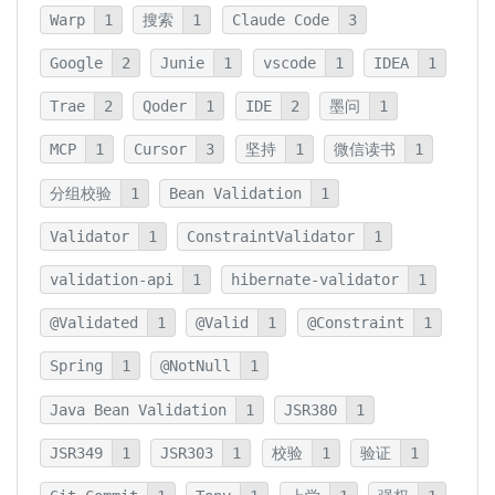
Warp
1
搜索
1
Claude Code
3
Google
2
Junie
1
vscode
1
IDEA
1
Trae
2
Qoder
1
IDE
2
墨问
1
MCP
1
Cursor
3
坚持
1
微信读书
1
分组校验
1
Bean Validation
1
Validator
1
ConstraintValidator
1
validation-api
1
hibernate-validator
1
@Validated
1
@Valid
1
@Constraint
1
Spring
1
@NotNull
1
Java Bean Validation
1
JSR380
1
JSR349
1
JSR303
1
校验
1
验证
1