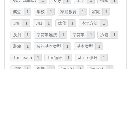
Git Commit
1
Tony
1
上学
1
强权
1
奖惩
1
学校
1
家庭教育
1
家庭
1
JMH
1
JNI
1
优化
1
本地方法
1
反射
1
字符串连接
1
字符串
1
拆箱
1
装箱
1
装箱基本类型
1
基本类型
1
for-each
1
for循环
1
while循环
1
循环
1
变量
1
Java21
1
Java11
1
卡片法
1
碎片
1
卡片
1
文字
1
Summary
1
Writing
1
Thinking
5
javadoc
1
参数检查
1
保护性拷贝
1
注释
1
重载
1
重写
1
Overload
1
Java5
1
Fine-Tuning
1
GPT-o1
1