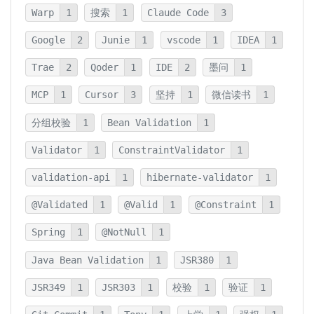
Warp
1
搜索
1
Claude Code
3
Google
2
Junie
1
vscode
1
IDEA
1
Trae
2
Qoder
1
IDE
2
墨问
1
MCP
1
Cursor
3
坚持
1
微信读书
1
分组校验
1
Bean Validation
1
Validator
1
ConstraintValidator
1
validation-api
1
hibernate-validator
1
@Validated
1
@Valid
1
@Constraint
1
Spring
1
@NotNull
1
Java Bean Validation
1
JSR380
1
JSR349
1
JSR303
1
校验
1
验证
1