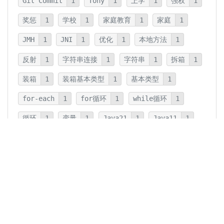
Git Commit
1
Tony
1
上学
1
强权
1
奖惩
1
学校
1
家庭教育
1
家庭
1
JMH
1
JNI
1
优化
1
本地方法
1
反射
1
字符串连接
1
字符串
1
拆箱
1
装箱
1
装箱基本类型
1
基本类型
1
for-each
1
for循环
1
while循环
1
循环
1
变量
1
Java21
1
Java11
1
卡片法
1
碎片
1
卡片
1
文字
1
Summary
1
Writing
1
Thinking
5
javadoc
1
参数检查
1
保护性拷贝
1
注释
1
重载
1
重写
1
Overload
1
Java5
1
Fine-Tuning
1
GPT-o1
1