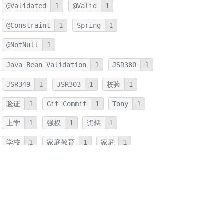
@Validated
1
@Valid
1
@Constraint
1
Spring
1
@NotNull
1
Java Bean Validation
1
JSR380
1
JSR349
1
JSR303
1
校验
1
验证
1
Git Commit
1
Tony
1
上学
1
强权
1
奖惩
1
学校
1
家庭教育
1
家庭
1
JMH
1
JNI
1
优化
1
本地方法
1
反射
1
字符串连接
1
字符串
1
拆箱
1
装箱
1
装箱基本类型
1
基本类型
1