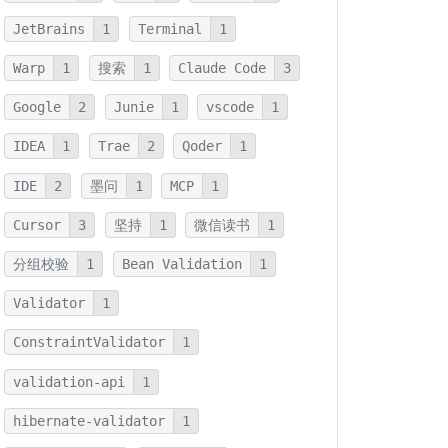
JetBrains
1
Terminal
1
Warp
1
搜索
1
Claude Code
3
Google
2
Junie
1
vscode
1
IDEA
1
Trae
2
Qoder
1
IDE
2
墨问
1
MCP
1
Cursor
3
坚持
1
微信读书
1
分组校验
1
Bean Validation
1
Validator
1
ConstraintValidator
1
validation-api
1
hibernate-validator
1