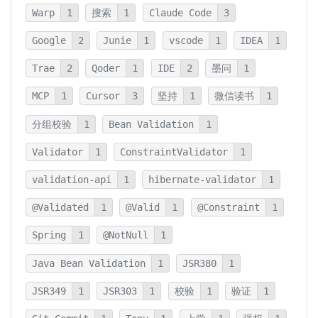
Warp
1
搜索
1
Claude Code
3
Google
2
Junie
1
vscode
1
IDEA
1
Trae
2
Qoder
1
IDE
2
墨问
1
MCP
1
Cursor
3
坚持
1
微信读书
1
分组校验
1
Bean Validation
1
Validator
1
ConstraintValidator
1
validation-api
1
hibernate-validator
1
@Validated
1
@Valid
1
@Constraint
1
Spring
1
@NotNull
1
Java Bean Validation
1
JSR380
1
JSR349
1
JSR303
1
校验
1
验证
1