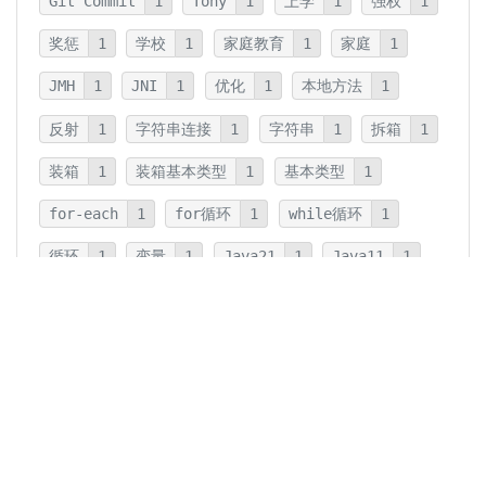
Git Commit
1
Tony
1
上学
1
强权
1
奖惩
1
学校
1
家庭教育
1
家庭
1
JMH
1
JNI
1
优化
1
本地方法
1
反射
1
字符串连接
1
字符串
1
拆箱
1
装箱
1
装箱基本类型
1
基本类型
1
for-each
1
for循环
1
while循环
1
循环
1
变量
1
Java21
1
Java11
1
卡片法
1
碎片
1
卡片
1
文字
1
Summary
1
Writing
1
Thinking
5
javadoc
1
参数检查
1
保护性拷贝
1
注释
1
重载
1
重写
1
Overload
1
Java5
1
Fine-Tuning
1
GPT-o1
1