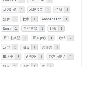
EnumSet
1
Override
2
标记注解
1
标记接口
1
位域
1
注解
1
枚举
1
Annotation
1
Enum
1
异构容器
1
列表
1
原生态类型
1
可变参数
1
数组
2
泛型
1
组合
1
局部类
1
匿名类
3
内部类
1
静态内部类
1
继承
1
子类
1
类
2
Class
1
Object
1
compareTo
1
hashCode
1
equals
1
工作
1
裁员
1
创业
1
Reading
4
静态工厂方法
1
内存泄漏
1