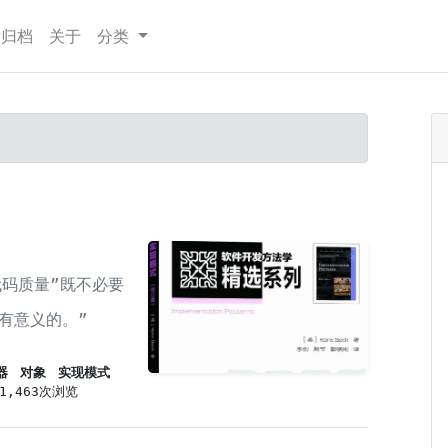
章归档
关于
分类
代码质量”既不必要
有意义的。”
器
对象
实现模式
1,463次浏览