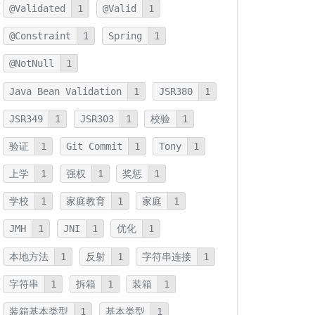
@Validated
1
@Valid
1
@Constraint
1
Spring
1
@NotNull
1
Java Bean Validation
1
JSR380
1
JSR349
1
JSR303
1
校验
1
验证
1
Git Commit
1
Tony
1
上学
1
强权
1
奖惩
1
学校
1
家庭教育
1
家庭
1
JMH
1
JNI
1
优化
1
本地方法
1
反射
1
字符串连接
1
字符串
1
拆箱
1
装箱
1
装箱基本类型
1
基本类型
1