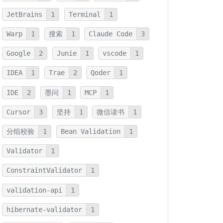
JetBrains
1
Terminal
1
Warp
1
搜索
1
Claude Code
3
Google
2
Junie
1
vscode
1
IDEA
1
Trae
2
Qoder
1
IDE
2
墨问
1
MCP
1
Cursor
3
坚持
1
微信读书
1
分组校验
1
Bean Validation
1
Validator
1
ConstraintValidator
1
validation-api
1
hibernate-validator
1