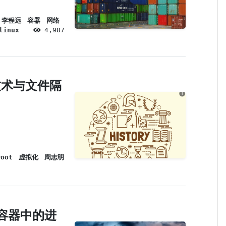
李程远
容器
网络
linux
4,987
技术与文件隔
root
虚拟化
周志明
容器中的进