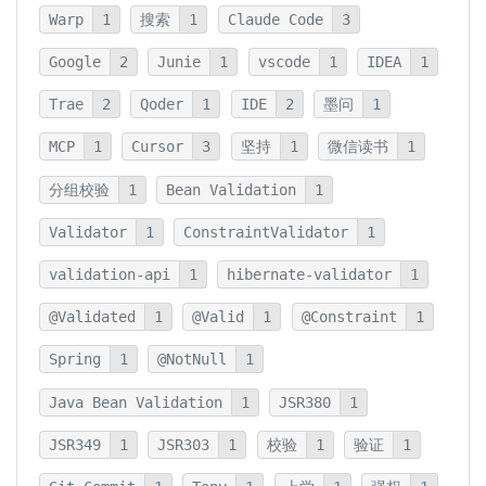
Warp
1
搜索
1
Claude Code
3
Google
2
Junie
1
vscode
1
IDEA
1
Trae
2
Qoder
1
IDE
2
墨问
1
MCP
1
Cursor
3
坚持
1
微信读书
1
分组校验
1
Bean Validation
1
Validator
1
ConstraintValidator
1
validation-api
1
hibernate-validator
1
@Validated
1
@Valid
1
@Constraint
1
Spring
1
@NotNull
1
Java Bean Validation
1
JSR380
1
JSR349
1
JSR303
1
校验
1
验证
1