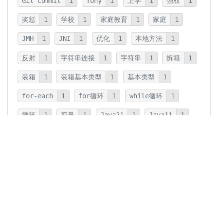
Git Commit
1
Tony
1
上学
1
强权
1
奖惩
1
学校
1
家庭教育
1
家庭
1
JMH
1
JNI
1
优化
1
本地方法
1
反射
1
字符串连接
1
字符串
1
拆箱
1
装箱
1
装箱基本类型
1
基本类型
1
for-each
1
for循环
1
while循环
1
循环
1
变量
1
Java21
1
Java11
1
卡片法
1
碎片
1
卡片
1
文字
1
Summary
1
Writing
1
Thinking
5
javadoc
1
参数检查
1
保护性拷贝
1
注释
1
重载
1
重写
1
Overload
1
Java5
1
Fine-Tuning
1
GPT-o1
1