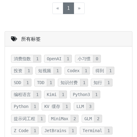
can be combined with
(current)
«
1
»
different data
representations to
所有标签
produce a wide variety of
useful software.
消费指数
1
OpenAI
1
小习惯
0
投资
1
短视频
1
Codex
1
得到
1
SDD
1
TDD
1
知识付费
1
知行
1
编程语言
1
Kimi
1
Python3
1
Python
1
KV 缓存
1
LLM
3
提示词工程
1
MiniMax
2
GLM
2
Z Code
1
JetBrains
1
Terminal
1