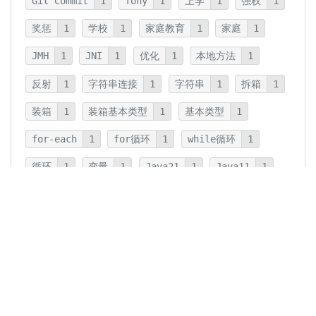
Git Commit
1
Tony
1
上学
1
强权
1
奖惩
1
学校
1
家庭教育
1
家庭
1
JMH
1
JNI
1
优化
1
本地方法
1
反射
1
字符串连接
1
字符串
1
拆箱
1
装箱
1
装箱基本类型
1
基本类型
1
for-each
1
for循环
1
while循环
1
循环
1
变量
1
Java21
1
Java11
1
卡片法
1
碎片
1
卡片
1
文字
1
Summary
1
Writing
1
Thinking
5
javadoc
1
参数检查
1
保护性拷贝
1
注释
1
重载
1
重写
1
Overload
1
Java5
1
Fine-Tuning
1
GPT-o1
1