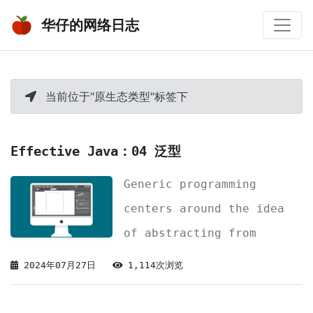
华仔的网络日志
当前位于"原生态类型"标签下
Effective Java：04 泛型
Generic programming
centers around the idea
of abstracting from
concrete, efficient
2024年07月27日
1,114次浏览
algorithms to obtain
generic algorithms that