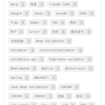
Warp
1
搜索
1
Claude Code
3
Google
2
Junie
1
vscode
1
IDEA
1
Trae
2
Qoder
1
IDE
2
墨问
1
MCP
1
Cursor
3
坚持
1
微信读书
1
分组校验
1
Bean Validation
1
Validator
1
ConstraintValidator
1
validation-api
1
hibernate-validator
1
@Validated
1
@Valid
1
@Constraint
1
Spring
1
@NotNull
1
Java Bean Validation
1
JSR380
1
JSR349
1
JSR303
1
校验
1
验证
1