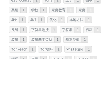
Git Commit
1
Tony
1
上学
1
强权
1
奖惩
1
学校
1
家庭教育
1
家庭
1
JMH
1
JNI
1
优化
1
本地方法
1
反射
1
字符串连接
1
字符串
1
拆箱
1
装箱
1
装箱基本类型
1
基本类型
1
for-each
1
for循环
1
while循环
1
循环
1
变量
1
Java21
1
Java11
1
卡片法
1
碎片
1
卡片
1
文字
1
Summary
1
Writing
1
Thinking
5
javadoc
1
参数检查
1
保护性拷贝
1
注释
1
重载
1
重写
1
Overload
1
Java5
1
Fine-Tuning
1
GPT-o1
1