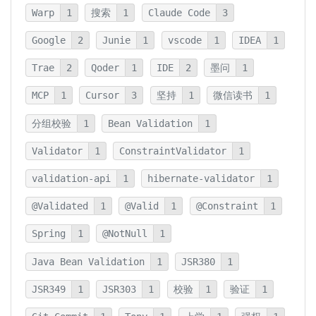
Warp
1
搜索
1
Claude Code
3
Google
2
Junie
1
vscode
1
IDEA
1
Trae
2
Qoder
1
IDE
2
墨问
1
MCP
1
Cursor
3
坚持
1
微信读书
1
分组校验
1
Bean Validation
1
Validator
1
ConstraintValidator
1
validation-api
1
hibernate-validator
1
@Validated
1
@Valid
1
@Constraint
1
Spring
1
@NotNull
1
Java Bean Validation
1
JSR380
1
JSR349
1
JSR303
1
校验
1
验证
1