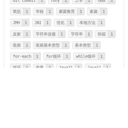
Git Commit
1
Tony
1
上学
1
强权
1
奖惩
1
学校
1
家庭教育
1
家庭
1
JMH
1
JNI
1
优化
1
本地方法
1
反射
1
字符串连接
1
字符串
1
拆箱
1
装箱
1
装箱基本类型
1
基本类型
1
for-each
1
for循环
1
while循环
1
循环
1
变量
1
Java21
1
Java11
1
卡片法
1
碎片
1
卡片
1
文字
1
Summary
1
Writing
1
Thinking
5
javadoc
1
参数检查
1
保护性拷贝
1
注释
1
重载
1
重写
1
Overload
1
Java5
1
Fine-Tuning
1
GPT-o1
1