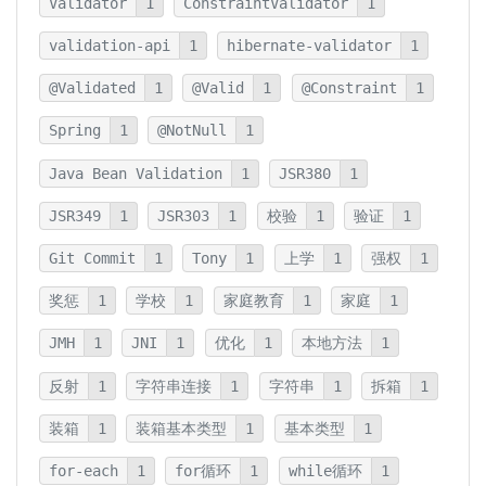
Validator
1
ConstraintValidator
1
validation-api
1
hibernate-validator
1
@Validated
1
@Valid
1
@Constraint
1
Spring
1
@NotNull
1
Java Bean Validation
1
JSR380
1
JSR349
1
JSR303
1
校验
1
验证
1
Git Commit
1
Tony
1
上学
1
强权
1
奖惩
1
学校
1
家庭教育
1
家庭
1
JMH
1
JNI
1
优化
1
本地方法
1
反射
1
字符串连接
1
字符串
1
拆箱
1
装箱
1
装箱基本类型
1
基本类型
1
for-each
1
for循环
1
while循环
1