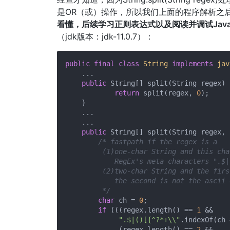
是OR（或）操作，所以我们上面的程序解析之
看懂，后续学习正则表达式以及阅读并调试Jav
（jdk版本：jdk-11.0.7）：
public
final
class
String
implements
jav
    ...

public
 String[] split(String regex) {
return
 split(regex, 
0
);

    }

    ...

    ...

public
 String[] split(String regex, 
/* fastpath if the regex is a

         (1)one-char String and this cha
            RegEx's meta characters ".$|
         (2)two-char String and the firs
            the second is not the ascii 
         */
char
 ch = 
0
;

if
 (((regex.length() == 
1
 &&

".$|()[{^?*+\\"
.indexOf(ch 
             (regex.length() == 
2
 &&
