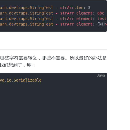
arn
.devtraps
.StringTest
-
strArr
.len
: 3

arn
.devtraps
.StringTest
-
strArr
element
: 
abc
arn
.devtraps
.StringTest
-
strArr
element
: 
test123
arn
.devtraps
.StringTest
-
strArr
element
: 你好
world
记不住哪些字符需要转义，哪些不需要。所以最好的办法是
为我们想到了，即：
va
.
io
.
Serializable