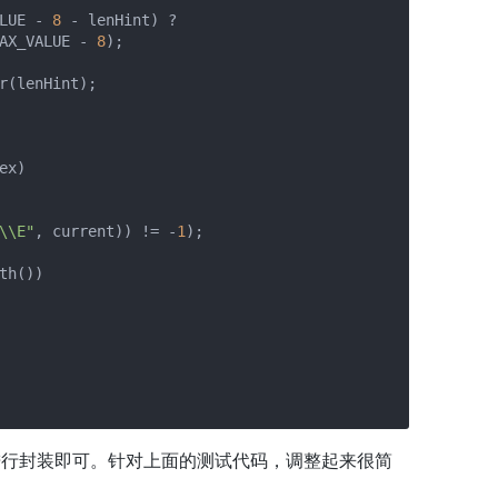
LUE - 
8
 - lenHint) ?

AX_VALUE - 
8
);

r(lenHint);

x)

\\E"
, current)) != -
1
);

th())

egex进行封装即可。针对上面的测试代码，调整起来很简