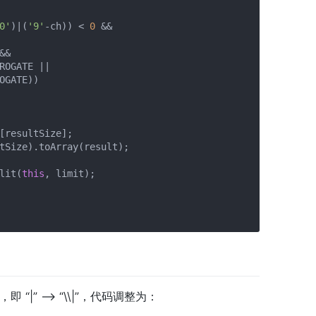
0'
)|(
'9'
-ch)) < 
0
 &&

&&

ROGATE ||

OGATE))

[resultSize];

tSize).toArray(result);

lit(
this
, limit);

” --> “\\|”，代码调整为：