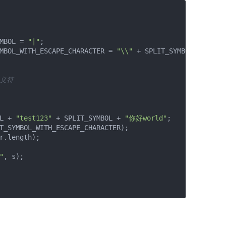
MBOL = 
"|"
;

MBOL_WITH_ESCAPE_CHARACTER = 
"\\"
 + SPLIT_SYMBOL;

义符

L + 
"test123"
 + SPLIT_SYMBOL + 
"你好world"
;

T_SYMBOL_WITH_ESCAPE_CHARACTER);

r.length);

"
, s);
