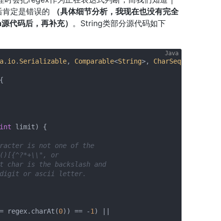
后肯定是错误的
（具体细节分析，我现在也没有完全
a源代码后，再补充）
。String类部分源代码如下
a
.
io
.
Serializable
, 
Comparable
<
String
>, 
CharSequence
{



int
 limit) {

racter is not one of the

()[{^?*+\\", or

t char is the backslash and

digit or ascii letter.

= regex.charAt(
0
)) == -
1
) ||
