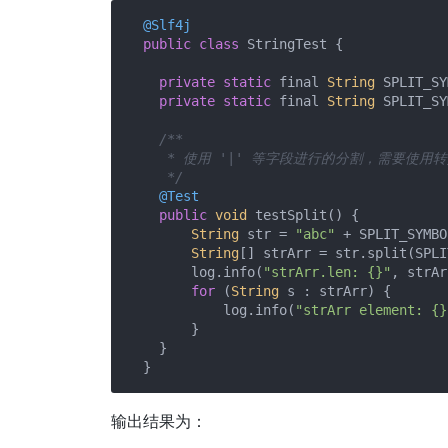
@Slf4j
public
class
 StringTest {

private
static
 final 
String
 SPLIT_SY
private
static
 final 
String
 SPLIT_SY
/**

     * 使用 '|' 等字段进行的分割，需要使用转
     */
@Test
public
void
 testSplit() {

String
 str = 
"abc"
 + SPLIT_SYMBO
String
[] strArr = str.split(SPLI
        log.info(
"strArr.len: {}"
, strAr
for
 (
String
 s : strArr) {

            log.info(
"strArr element: {}
        }

    }

输出结果为：