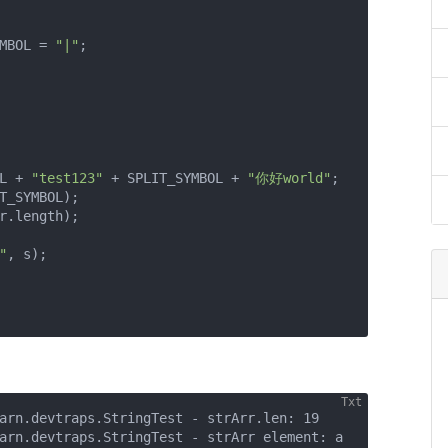
MBOL = 
"|"
;

L + 
"test123"
 + SPLIT_SYMBOL + 
"你好world"
;

T_SYMBOL);

r.length);

"
, s);

arn.devtraps.StringTest - strArr.len: 19

arn.devtraps.StringTest - strArr element: a
