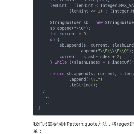
     lenHint = (lenHint < Integer.MAX_VA
             (lenHint << 
1
) : (Integer.M
     StringBuilder sb = 
new
 StringBuilde
     sb.append(
"\\Q"
);

int
 current = 
0
;

do
 {

         sb.append(s, current, slashEInde
                 .append(
"\\E\\\\E\\Q"
);

         current = slashEIndex + 
2
;

     } 
while
 ((slashEIndex = s.indexOf(
"
return
 sb.append(s, current, s.leng
             .append(
"\\E"
)

             .toString();

  }

  ...

  ...

我们只需要调用Pattern.quote方法，将r
单：