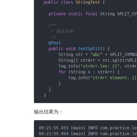
public
class
StringTest
{

private
static
final
 String SPLIT_SY
/**

     * 错误示例

     */
@Test
public
void
testSplit
()
{

        String str = 
"abc"
 + SPLIT_SYMBO
        String[] strArr = str.split(SPLI
        log.info(
"strArr.len: {}"
, strAr
for
 (String s : strArr) {

            log.info(
"strArr element: {}
        }

    }

输出结果为：
09:21:55.453 [main] INFO com.practice.le
09:21:55.454 [main] INFO com.practice.le