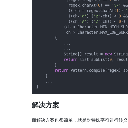
              regex.charAt(
0
) == 
'\\'
 &&

              (((ch = regex.charAt(
1
))-
'
              ((ch-
'a'
)|(
'z'
-ch)) < 
0
 &&

              ((ch-
'A'
)|(
'Z'
-ch)) < 
0
)) 
            (ch < Character.MIN_HIGH_SUR
             ch > Character.MAX_LOW_SURR
        {

            ...

            ...

            String[] result = 
new
 String
return
 list.subList(
0
, resul
        }

return
 Pattern.compile(regex).sp
    }

    ...

解决方案
而解决方案也很简单，就是对特殊字符进行转义，即 “|