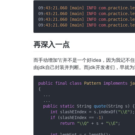
09
:43
:21.060
[main]
INFO
com
.practice
.le
09
:43
:21.060
[main]
INFO
com
.practice
.le
09
:43
:21.060
[main]
INFO
com
.practice
.le
09
:43
:21.060
[main]
INFO
com
.practice
.le
再深入一点
而手动增加’\\'并不是一个好idea，因为我
由jdk自己封装并判断。而jdk开发者们，早就
public
final
class
Pattern
implements
ja
{

  ...

  ...

public
static
 String 
quote
(String s)
{

int
 slashEIndex = s.indexOf(
"\\E"
);

if
 (slashEIndex == -
1
)

return
"\\Q"
 + s + 
"\\E"
;

int
 lenHint = s.length();
